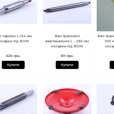
л тарілки L-134 мм
Вал трансмісії
Вал транс
осарки під ВОМ
вертикальної L - 265 мм
300 
косарки під ВОМ
коса
326 грн.
611 грн.
Купити
Купити