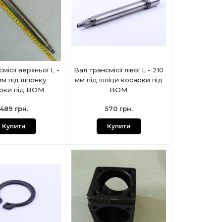
місії верхньої L -
Вал трансмісії лівої L - 210
мм під шпонку
мм під шліци косарки під
рки під ВОМ
ВОМ
489 грн.
570 грн.
Купити
Купити