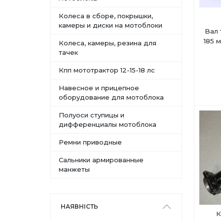
Колеса в сборе, покрышки,
камеры и диски на мотоблоки
Вал 
185 
Колеса, камеры, резина для
тачек
Кпп мототрактор 12-15-18 лс
Навесное и прицепное
оборудование для мотоблока
Полуоси ступицы и
дифференциалы мотоблока
Ремни приводные
Сальники армированные
манжеты
НАЯВНІСТЬ
К