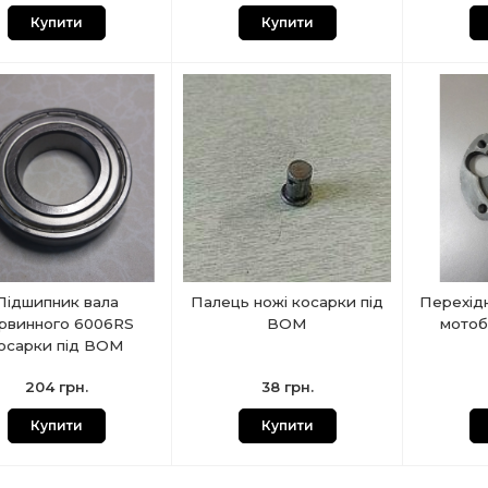
Купити
Купити
Підшипник вала
Палець ножі косарки під
Перехідн
рвинного 6006RS
ВОМ
мотоб
осарки під ВОМ
204 грн.
38 грн.
Купити
Купити