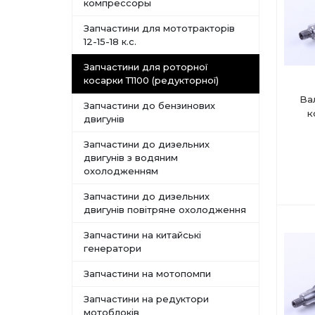
компрессоры
Запчастини для мототракторів
12-15-18 к.с.
Запчастини для роторної
косарки Т1100 (редукторної)
Ва
Запчастини до бензинових
к
двигунів
Запчастини до дизельних
двигунів з водяним
охолодженням
Запчастини до дизельних
двигунів повітряне охолодження
Запчастини на китайські
генератори
Запчастини на мотопомпи
Запчастини на редуктори
мотоблоків