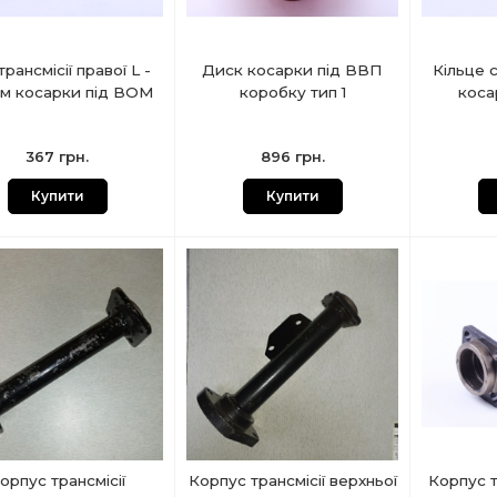
трансмісії правої L -
Диск косарки під ВВП
Кільце 
мм косарки під ВОМ
коробку тип 1
коса
367 грн.
896 грн.
Купити
Купити
орпус трансмісії
Корпус трансмісії верхньої
Корпус тр