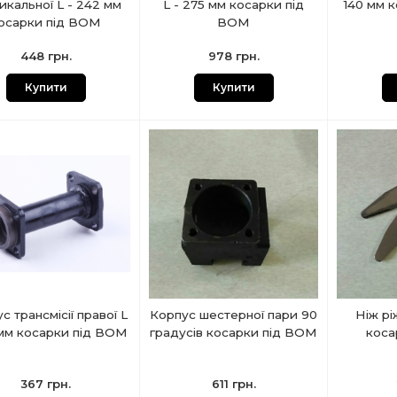
икальної L - 242 мм
L - 275 мм косарки під
140 мм 
осарки під ВОМ
ВОМ
448 грн.
978 грн.
Купити
Купити
с трансмісії правої L
Корпус шестерної пари 90
Ніж рі
 мм косарки під ВОМ
градусів косарки під ВОМ
коса
367 грн.
611 грн.