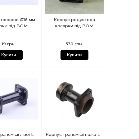
стопорне Ø16 мм
Корпус редуктора
рки під ВОМ
косарки під ВОМ
19 грн.
530 грн.
Купити
Купити
ансмісії лівої L -
Корпус трансмісії ножа L -