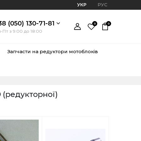
УКР
РУС
38 (050) 130-71-81
0
0
-Пт з 9:00 до 18:00
Запчасти на редуктори мотоблоків
 (редукторної)