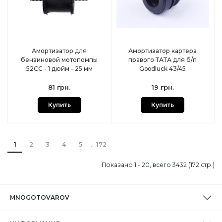
Амортизатор для
Амортизатор картера
бензиновой мотопомпы
правого ТАТА для б/п
52СС - 1 дюйм - 25 мм
Goodluck 43/45
81 грн.
19 грн.
Купить
Купить
1
2
3
4
5
172
Показано 1 - 20, всего 3432 (172 стр.)
MNOGOTOVAROV